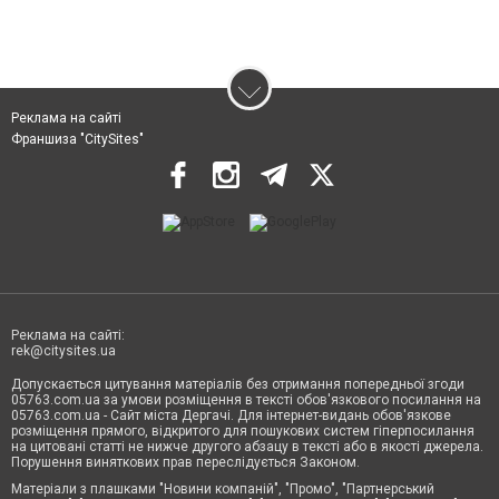
Реклама на сайті
Франшиза "CitySites"
Реклама на сайті:
rek@citysites.ua
Допускається цитування матеріалів без отримання попередньої згоди
05763.com.ua за умови розміщення в тексті обов'язкового посилання на
05763.com.ua - Сайт міста Дергачі. Для інтернет-видань обов'язкове
розміщення прямого, відкритого для пошукових систем гіперпосилання
на цитовані статті не нижче другого абзацу в тексті або в якості джерела.
Порушення виняткових прав переслідується Законом.
Матеріали з плашками "Новини компаній", "Промо", "Партнерський