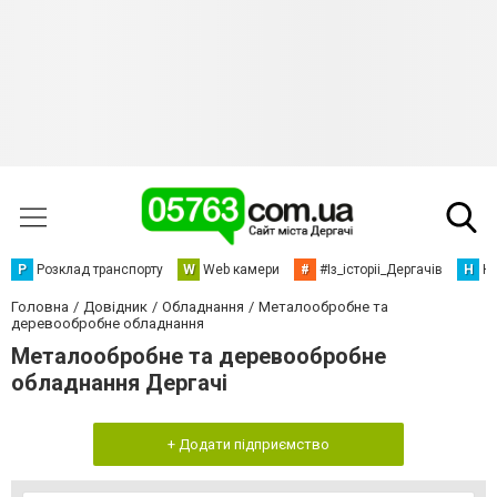
Р
Розклад транспорту
W
Web камери
#
#Із_історіі_Дергачів
Н
Но
Головна
Довідник
Обладнання
Металообробне та
деревообробне обладнання
Металообробне та деревообробне
обладнання Дергачі
+ Додати підприємство