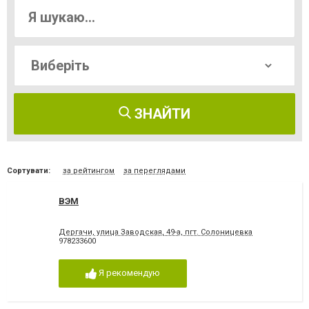
ЗНАЙТИ
Сортувати:
за рейтингом
за переглядами
ВЭМ
Дергачи, улица Заводская, 49-а, пгт. Солоницевка
978233600
Я рекомендую