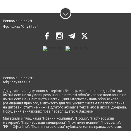
Реклама на сайті
Франшиза "CitySites"
Реклама на сайті:
rek@citysites.ua
Допускається цитування матеріалів без отримання попередньої згоди
05763.com.ua за умови розміщення в тексті обов'язкового посилання на
05763.com.ua - Сайт міста Дергачі. Для інтернет-видань обов'язкове
розміщення прямого, відкритого для пошукових систем гіперпосилання
на цитовані статті не нижче другого абзацу в тексті або в якості джерела.
Порушення виняткових прав переслідується Законом.
Матеріали з плашками "Новини компаній", "Промо", "Партнерський
матеріал", "Партнерський спецпроєкт", "Політичні новини", "Пресреліз",
"PR", "Офіційно", "Політична реклама" публікуються на правах реклами.