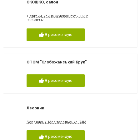
ОКОШКО, салон
Дергачи, улица Сумской путь, 163-г
963538937
Я рекомендую
ОПСМ "Слобожанський Брук"
Я рекомендую
Лесовик
Бердянськ, Мелітопольське, 74М
Я рекомендую