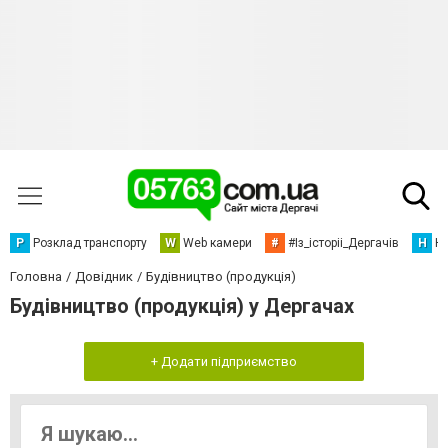
Р
Розклад транспорту
W
Web камери
#
#Із_історіі_Дергачів
Н
Но
Головна
Довідник
Будівництво (продукція)
Будівництво (продукція) у Дергачах
+ Додати підприємство