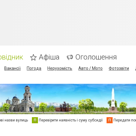
овідник
Афіша
Оголошення
Вакансії
Погода
Нерухомість
Авто / Мото
Фотозвіти
ві назви вулиць
П
Перевірити наявність і суму субсидії
П
Передати пок