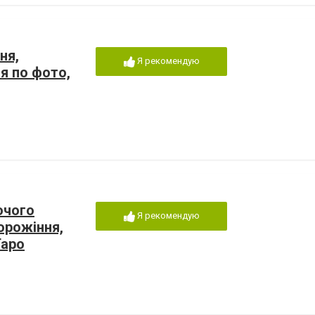
ня,
Я рекомендую
я по фото,
очого
Я рекомендую
орожіння,
Таро