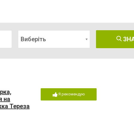
Виберіть
ЗН
рка,
Я рекомендую
я на
жка Тереза