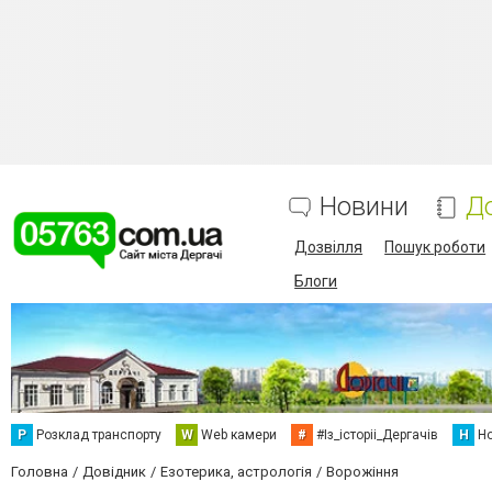
Новини
Д
Дозвілля
Пошук роботи
Блоги
Р
Розклад транспорту
W
Web камери
#
#Із_історіі_Дергачів
Н
Но
Головна
Довідник
Езотерика, астрологія
Ворожіння