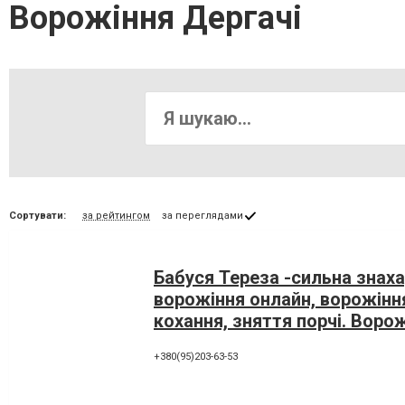
Ворожіння Дергачі
Сортувати:
за рейтингом
за переглядами
Бабуся Тереза -сильна знаха
ворожіння онлайн, ворожінн
кохання, зняття порчі. Воро
+380(95)203-63-53