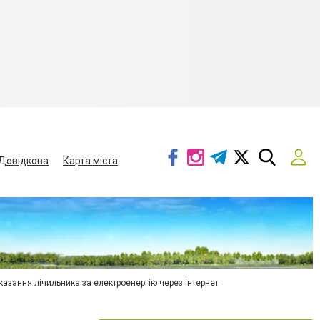
Довідкова
Карта міста
азання лічильника за електроенергію через інтернет