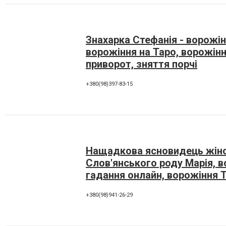
Знахарка Стефанія - ворожін
ворожіння на Таро, ворожінн
приворот, зняття порчі
+380(98)397-83-15
Нащадкова ясновидець жін
Слов'янського роду Марія, в
гадання онлайн, ворожіння 
+380(98)941-26-29