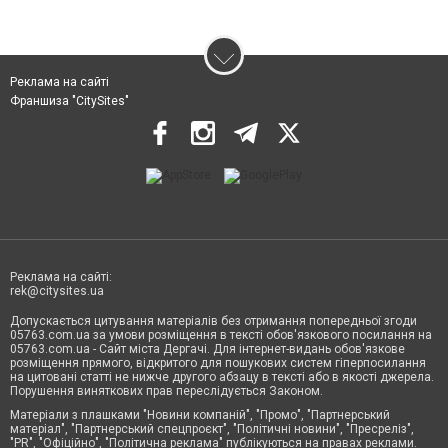
Реклама на сайті
Франшиза "CitySites"
Реклама на сайті:
rek@citysites.ua
Допускається цитування матеріалів без отримання попередньої згоди
05763.com.ua за умови розміщення в тексті обов'язкового посилання на
05763.com.ua - Сайт міста Дергачі. Для інтернет-видань обов'язкове
розміщення прямого, відкритого для пошукових систем гіперпосилання
на цитовані статті не нижче другого абзацу в тексті або в якості джерела.
Порушення виняткових прав переслідується Законом.
Матеріали з плашками "Новини компаній", "Промо", "Партнерський
матеріал", "Партнерський спецпроєкт", "Політичні новини", "Пресреліз",
"PR", "Офіційно", "Політична реклама" публікуються на правах реклами.