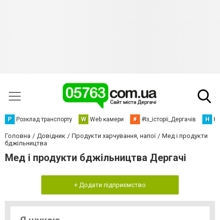
Р
Розклад транспорту
W
Web камери
#
#Із_історіі_Дергачів
Н
Но
Головна
Довідник
Продукти харчування, напої
Мед і продукти
бджільництва
Мед і продукти бджільництва Дергачі
+ Додати підприємство