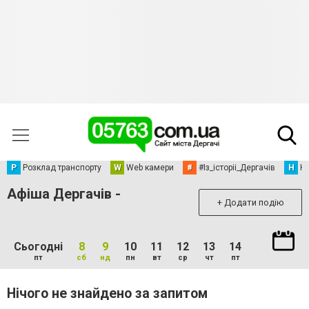
Р
Розклад транспорту
W
Web камери
#
#Із_історіі_Дергачів
Н
Но
Афіша Дергачів -
+ Додати подію
Сьогодні
8
9
10
11
12
13
14
пт
сб
нд
пн
вт
ср
чт
пт
Нічого не знайдено за запитом