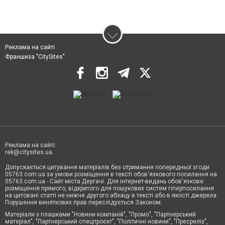
Реклама на сайті
Франшиза "CitySites"
Реклама на сайті:
rek@citysites.ua
Допускається цитування матеріалів без отримання попередньої згоди
05763.com.ua за умови розміщення в тексті обов'язкового посилання на
05763.com.ua - Сайт міста Дергачі. Для інтернет-видань обов'язкове
розміщення прямого, відкритого для пошукових систем гіперпосилання
на цитовані статті не нижче другого абзацу в тексті або в якості джерела.
Порушення виняткових прав переслідується Законом.
Матеріали з плашками "Новини компаній", "Промо", "Партнерський
матеріал", "Партнерський спецпроєкт", "Політичні новини", "Пресреліз",