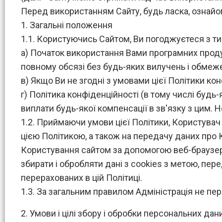
Перед використанням Сайту, будь ласка, ознайом
1. Загальні положення
1.1. Користуючись Сайтом, Ви погоджуєтеся з ти
а) Початок використання Вами програмних продукт
повному обсязі без будь-яких вилучень і обмеже
в) Якщо Ви не згодні з умовами цієї Політики ко
г) Політика конфіденційності (в тому числі будь
виплати будь-якої компенсації в зв'язку з цим. 
1.2. Приймаючи умови цієї Політики, Користува
цією Політикою, а також на передачу даних про К
Користування сайтом за допомогою веб-браузера,
збирати і обробляти дані з cookies з метою, пер
перерахованих в цій Політиці.
1.3. За загальним правилом Адміністрація не пе
2. Умови і цілі збору і обробки персональних дан