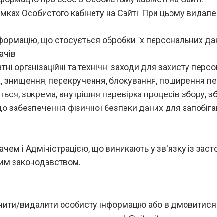
 рамках Особистого кабінету на Сайті. При цьому вид
інформацію, що стосується обробки їх персональних да
ачів
атні організаційні та технічні заходи для захисту перс
 знищення, перекручення, блокування, поширення пер
ься, зокрема, внутрішня перевірка процесів збору, збе
 забезпечення фізичної безпеки даних для запобіган
чем і Адміністрацією, що виникають у зв'язку із засто
ним законодавством.
інити/видалити особисту інформацію або відмовитися