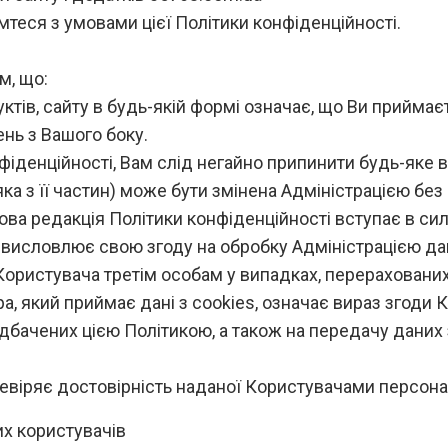
теся з умовами цієї Політики конфіденційності.
м, що:
ів, сайту в будь-якій формі означає, що Ви приймаєте
нь з Вашого боку.
нфіденційності, Вам слід негайно припинити будь-яке 
-яка з її частин) може бути змінена Адміністрацією бе
Нова редакція Політики конфіденційності вступає в сил
ч висловлює свою згоду на обробку Адміністрацією д
ористувача третім особам у випадках, перерахованих 
 який приймає дані з cookies, означає вираз згоди 
едбачених цією Політикою, а також на передачу даних 
ревіряє достовірність наданої Користувачами персона
их користувачів