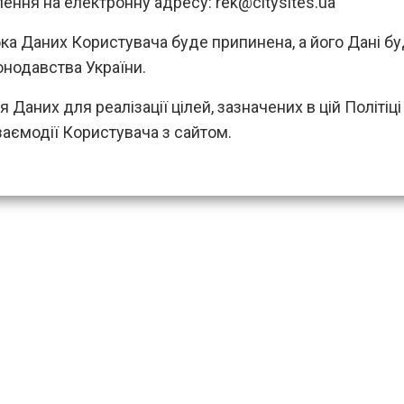
лення на електронну адресу:
rek@citysites.ua
ка Даних Користувача буде припинена, а його Дані буд
онодавства України.
я Даних для реалізації цілей, зазначених в цій Політіц
взаємодії Користувача з сайтом.