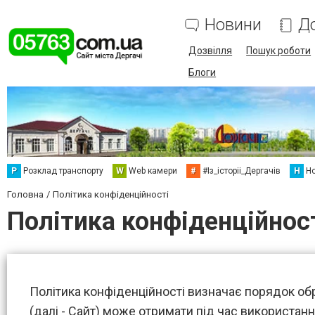
Новини
Д
Дозвілля
Пошук роботи
Блоги
Р
Розклад транспорту
W
Web камери
#
#Із_історіі_Дергачів
Н
Но
Головна
Політика конфіденційності
Політика конфіденційнос
Політика конфіденційності визначає порядок обр
(далі - Сайт) може отримати під час використанн