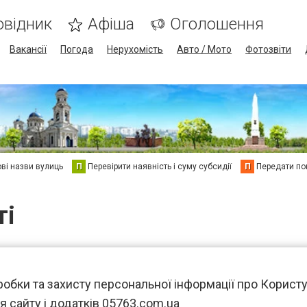
овідник
Афіша
Оголошення
Вакансії
Погода
Нерухомість
Авто / Мото
Фотозвіти
ві назви вулиць
П
Перевірити наявність і суму субсидії
П
Передати пок
ті
обки та захисту персональної інформації про Користув
я сайту і додатків 05763.com.ua