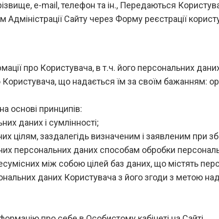
 прізвище, e-mail, телефон та ін., Передаються Корист
 Адміністрації Сайту через Форму реєстрації корист
ції про Користувача, в т.ч. його персональних даних, т
о Користувача, що надається їм за своїм бажанням: орг
на основі принципів:
них даних і сумлінності;
них цілям, заздалегідь визначеним і заявленим при з
аних персональних даних способам обробки персональ
сумісних між собою цілей баз даних, що містять перс
ональних даних Користувача з його згоди з метою на
нформацію про себе в Особистому кабінеті на Сайті.