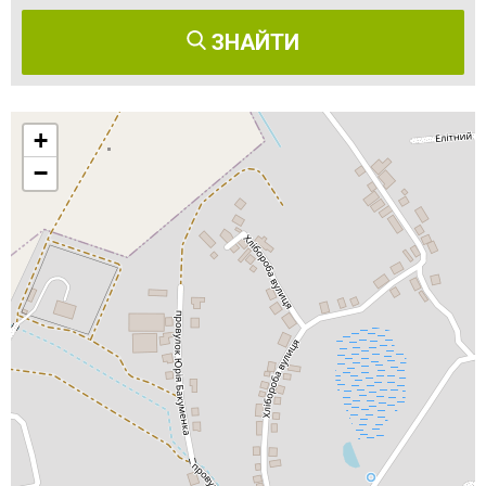
ЗНАЙТИ
+
−