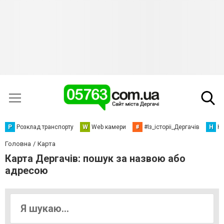
Р
Розклад транспорту
W
Web камери
#
#Із_історіі_Дергачів
Н
Но
Головна
Карта
Карта Дергачів: пошук за назвою або
адресою