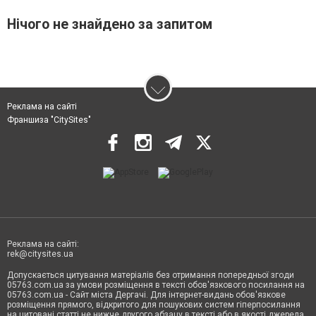
Нічого не знайдено за запитом
Реклама на сайті
Франшиза "CitySites"
Реклама на сайті:
rek@citysites.ua
Допускається цитування матеріалів без отримання попередньої згоди
05763.com.ua за умови розміщення в тексті обов'язкового посилання на
05763.com.ua - Сайт міста Дергачі. Для інтернет-видань обов'язкове
розміщення прямого, відкритого для пошукових систем гіперпосилання
на цитовані статті не нижче другого абзацу в тексті або в якості джерела.