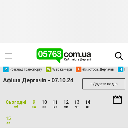
Р
Розклад транспорту
W
Web камери
#
#Із_історіі_Дергачів
Н
Но
Афіша Дергачів - 07.10.24
+ Додати подію
Сьогодні
9
10
11
12
13
14
сб
нд
пн
вт
ср
чт
пт
15
сб