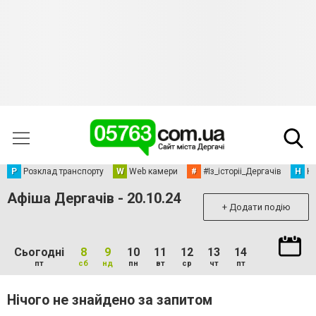
Р
Розклад транспорту
W
Web камери
#
#Із_історіі_Дергачів
Н
Но
Афіша Дергачів - 20.10.24
+ Додати подію
Сьогодні
8
9
10
11
12
13
14
пт
сб
нд
пн
вт
ср
чт
пт
Нічого не знайдено за запитом