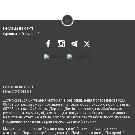
Реклама на сайті
Франшиза "CitySites"
Реклама на сайті:
rek@citysites.ua
Допускається цитування матеріалів без отримання попередньої згоди
05763.com.ua за умови розміщення в тексті обов'язкового посилання на
05763.com.ua - Сайт міста Дергачі. Для інтернет-видань обов'язкове
розміщення прямого, відкритого для пошукових систем гіперпосилання
на цитовані статті не нижче другого абзацу в тексті або в якості джерела.
Порушення виняткових прав переслідується Законом.
Матеріали з плашками "Новини компаній", "Промо", "Партнерський
матеріал", "Партнерський спецпроєкт", "Політичні новини", "Пресреліз",