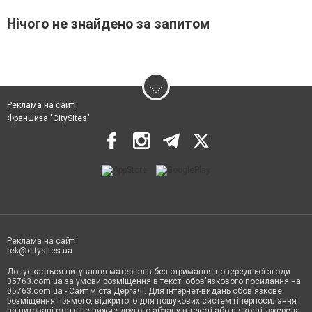
Нічого не знайдено за запитом
Реклама на сайті
Франшиза "CitySites"
Реклама на сайті:
rek@citysites.ua
Допускається цитування матеріалів без отримання попередньої згоди
05763.com.ua за умови розміщення в тексті обов'язкового посилання на
05763.com.ua - Сайт міста Дергачі. Для інтернет-видань обов'язкове
розміщення прямого, відкритого для пошукових систем гіперпосилання
на цитовані статті не нижче другого абзацу в тексті або в якості джерела.