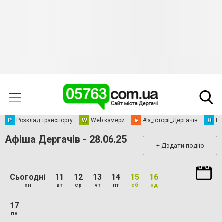
Р
Розклад транспорту
W
Web камери
#
#Із_історіі_Дергачів
Н
Но
Афіша Дергачів - 28.06.25
+ Додати подію
Сьогодні
11
12
13
14
15
16
пн
вт
ср
чт
пт
сб
нд
17
пн