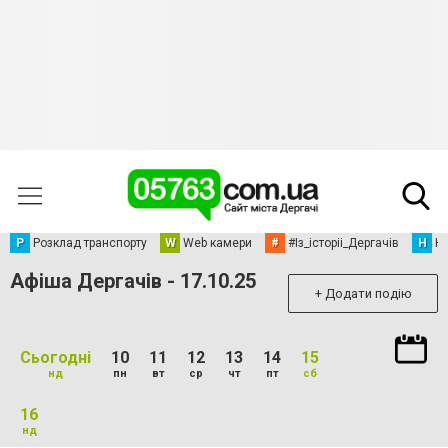
Р
Розклад транспорту
W
Web камери
#
#Із_історіі_Дергачів
Н
Но
Афіша Дергачів - 17.10.25
+ Додати подію
Сьогодні
10
11
12
13
14
15
нд
пн
вт
ср
чт
пт
сб
16
нд