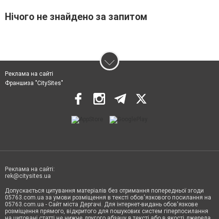
Нічого не знайдено за запитом
Реклама на сайті
Франшиза "CitySites"
Реклама на сайті:
rek@citysites.ua
Допускається цитування матеріалів без отримання попередньої згоди
05763.com.ua за умови розміщення в тексті обов'язкового посилання на
05763.com.ua - Сайт міста Дергачі. Для інтернет-видань обов'язкове
розміщення прямого, відкритого для пошукових систем гіперпосилання
на цитовані статті не нижче другого абзацу в тексті або в якості джерела.