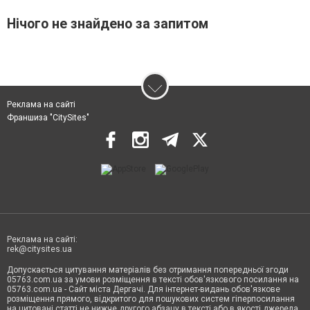
Нічого не знайдено за запитом
Реклама на сайті
Франшиза "CitySites"
Реклама на сайті:
rek@citysites.ua
Допускається цитування матеріалів без отримання попередньої згоди
05763.com.ua за умови розміщення в тексті обов'язкового посилання на
05763.com.ua - Сайт міста Дергачі. Для інтернет-видань обов'язкове
розміщення прямого, відкритого для пошукових систем гіперпосилання
на цитовані статті не нижче другого абзацу в тексті або в якості джерела.