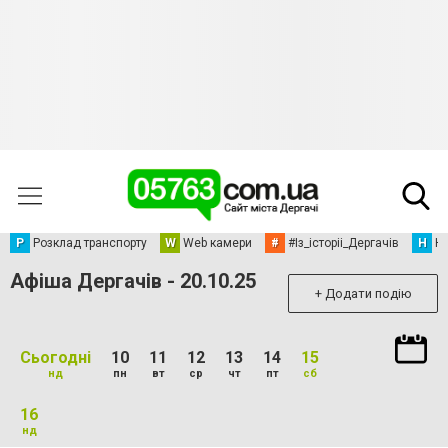
Р
Розклад транспорту
W
Web камери
#
#Із_історіі_Дергачів
Н
Но
Афіша Дергачів - 20.10.25
+ Додати подію
Сьогодні
10
11
12
13
14
15
нд
пн
вт
ср
чт
пт
сб
16
нд