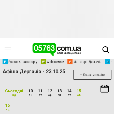
Р
Розклад транспорту
W
Web камери
#
#Із_історіі_Дергачів
Н
Но
Афіша Дергачів - 23.10.25
+ Додати подію
Сьогодні
10
11
12
13
14
15
нд
пн
вт
ср
чт
пт
сб
16
нд