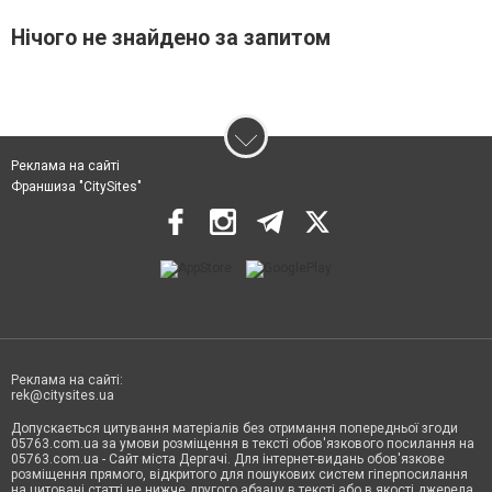
Нічого не знайдено за запитом
Реклама на сайті
Франшиза "CitySites"
Реклама на сайті:
rek@citysites.ua
Допускається цитування матеріалів без отримання попередньої згоди
05763.com.ua за умови розміщення в тексті обов'язкового посилання на
05763.com.ua - Сайт міста Дергачі. Для інтернет-видань обов'язкове
розміщення прямого, відкритого для пошукових систем гіперпосилання
на цитовані статті не нижче другого абзацу в тексті або в якості джерела.