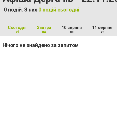
0 подій. З них
0 подій сьогодні
Сьогодні
Завтра
10 серпня
11 серпня
сб
нд
пн
вт
Нічого не знайдено за запитом