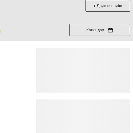
+ Додати подію
Календар
я