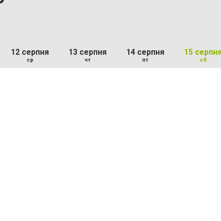
12 серпня
13 серпня
14 серпня
15 серпн
ср
чт
пт
сб