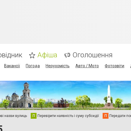
овідник
Афіша
Оголошення
Вакансії
Погода
Нерухомість
Авто / Мото
Фотозвіти
ві назви вулиць
П
Перевірити наявність і суму субсидії
П
Передати пок
5