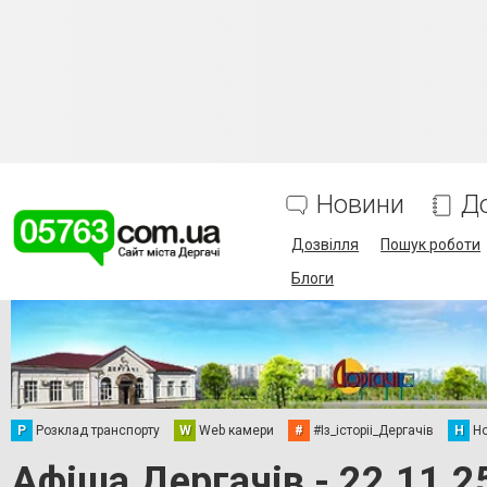
Новини
Д
Дозвілля
Пошук роботи
Блоги
Р
Розклад транспорту
W
Web камери
#
#Із_історіі_Дергачів
Н
Но
Афіша Дергачів - 22.11.2