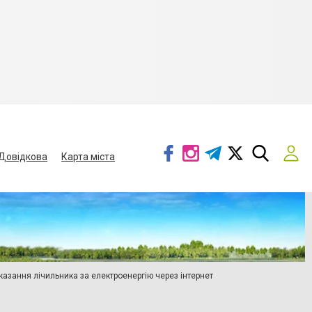
Довідкова
Карта міста
азання лічильника за електроенергію через інтернет