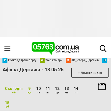
Р
Розклад транспорту
W
Web камери
#
#Із_історіі_Дергачів
Н
Но
Афіша Дергачів - 18.05.26
+ Додати подію
Сьогодні
9
10
11
12
13
14
сб
нд
пн
вт
ср
чт
пт
15
сб