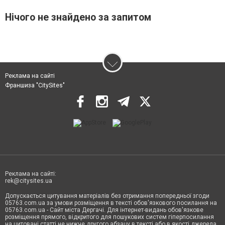
Нічого не знайдено за запитом
Реклама на сайті
Франшиза "CitySites"
Реклама на сайті:
rek@citysites.ua
Допускається цитування матеріалів без отримання попередньої згоди
05763.com.ua за умови розміщення в тексті обов'язкового посилання на
05763.com.ua - Сайт міста Дергачі. Для інтернет-видань обов'язкове
розміщення прямого, відкритого для пошукових систем гіперпосилання
на цитовані статті не нижче другого абзацу в тексті або в якості джерела.