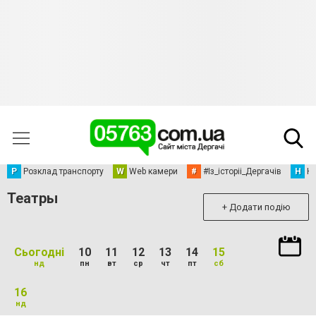
Р
Розклад транспорту
W
Web камери
#
#Із_історіі_Дергачів
Н
Но
Театры
+ Додати подію
Сьогодні
10
11
12
13
14
15
нд
пн
вт
ср
чт
пт
сб
16
нд