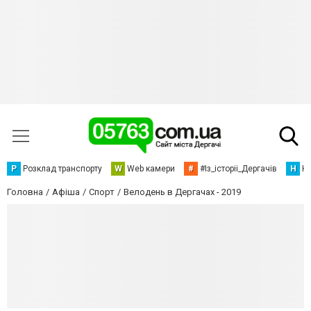
Р
Розклад транспорту
W
Web камери
#
#Із_історіі_Дергачів
Н
Но
Головна
Афіша
Спорт
Велодень в Дергачах - 2019