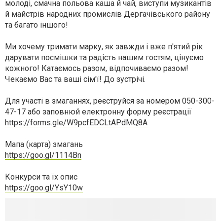
молоді, смачна польова каша й чай, виступи музикантів
й майстрів народних промислів Дергачівського району
та багато іншого!
Ми хочему тримати марку, як завжди і вже п'ятий рік
дарувати посмішки та радість нашим гостям, цінуємо
кожного! Катаємось разом, відпочиваємо разом!
Чекаємо Вас та ваші сім'ї! До зустрічі.
Для участі в змаганнях, реєструйся за номером 050-300-
47-17 або заповнюй електронну форму реєстрації
https://forms.gle/W9pcfEDCLtAPdMQ8A
Мапа (карта) змагань
https://goo.gl/1114Bn
Конкурси та їх опис
https://goo.gl/YsY10w