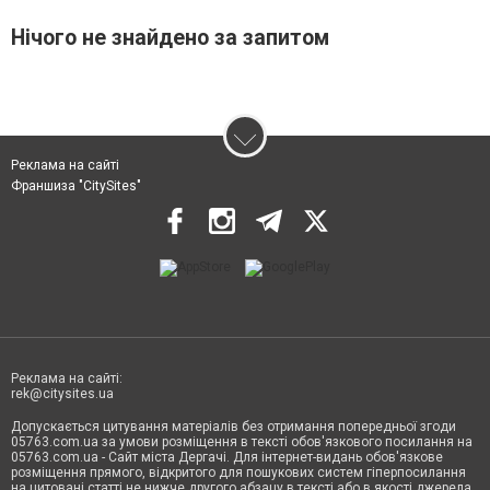
Нічого не знайдено за запитом
Реклама на сайті
Франшиза "CitySites"
Реклама на сайті:
rek@citysites.ua
Допускається цитування матеріалів без отримання попередньої згоди
05763.com.ua за умови розміщення в тексті обов'язкового посилання на
05763.com.ua - Сайт міста Дергачі. Для інтернет-видань обов'язкове
розміщення прямого, відкритого для пошукових систем гіперпосилання
на цитовані статті не нижче другого абзацу в тексті або в якості джерела.