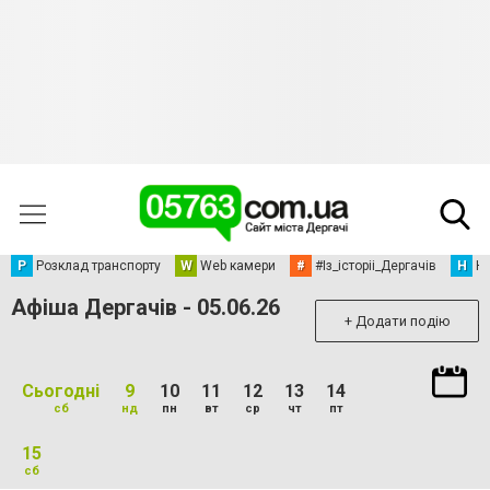
Р
Розклад транспорту
W
Web камери
#
#Із_історіі_Дергачів
Н
Но
Афіша Дергачів - 05.06.26
+ Додати подію
Сьогодні
9
10
11
12
13
14
сб
нд
пн
вт
ср
чт
пт
15
сб