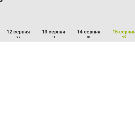
12 серпня
13 серпня
14 серпня
15 серпн
ср
чт
пт
сб