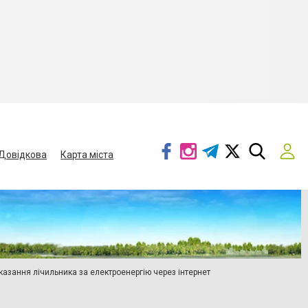
Довідкова
Карта міста
азання лічильника за електроенергію через інтернет