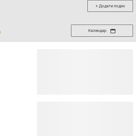
+ Додати подію
Календар
я