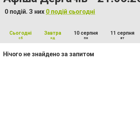
0 подій. З них
0 подій сьогодні
Сьогодні
Завтра
10 серпня
11 серпня
сб
нд
пн
вт
Нічого не знайдено за запитом