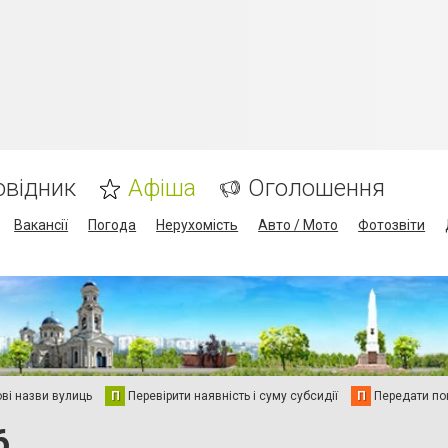
овідник
Афіша
Оголошення
Вакансії
Погода
Нерухомість
Авто / Мото
Фотозвіти
ві назви вулиць
П
Перевірити наявність і суму субсидії
П
Передати пок
6