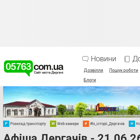
Новини
Д
Дозвілля
Пошук роботи
Блоги
Р
Розклад транспорту
W
Web камери
#
#Із_історіі_Дергачів
Н
Но
Афіша Дергачів - 21.06.2