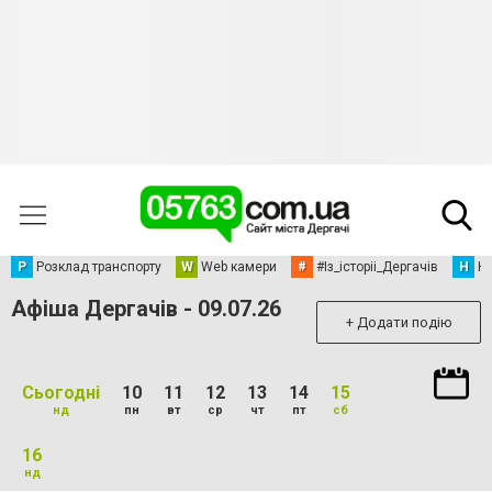
Р
Розклад транспорту
W
Web камери
#
#Із_історіі_Дергачів
Н
Но
Афіша Дергачів - 09.07.26
+ Додати подію
Сьогодні
10
11
12
13
14
15
нд
пн
вт
ср
чт
пт
сб
16
нд