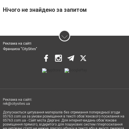
Нічого не знайдено за запитом
Реклама на сайті
Франшиза "CitySites"
Реклама на сайті:
rek@citysites.ua
Допускається цитування матеріалів без отримання попередньої згоди
05763.com.ua за умови розміщення в тексті обов'язкового посилання на
05763.com.ua - Сайт міста Дергачі. Для інтернет-видань обов'язкове
розміщення прямого, відкритого для пошукових систем гіперпосилання
на цитовані статті не нижче другого абзацу в тексті або в якості джерела.