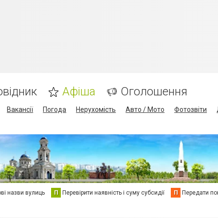
овідник
Афіша
Оголошення
Вакансії
Погода
Нерухомість
Авто / Мото
Фотозвіти
ві назви вулиць
П
Перевірити наявність і суму субсидії
П
Передати пок