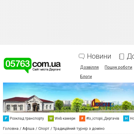
Новини
Д
Дозвілля
Пошук роботи
Блоги
Р
Розклад транспорту
W
Web камери
#
#Із_історіі_Дергачів
Н
Но
Головна
Афіша
Спорт
Традиційний турнір з доміно