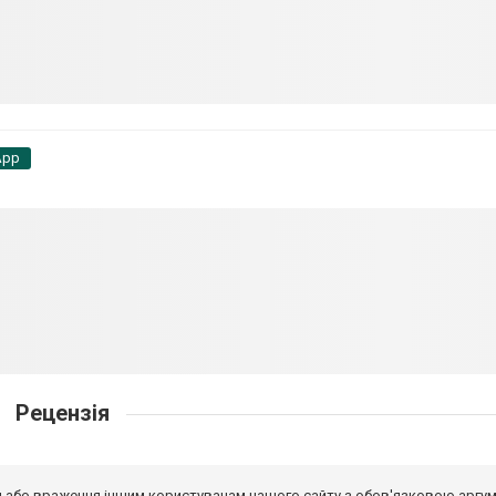
App
Рецензія
від або враження іншим користувачам нашого сайту з обов'язковою аргу