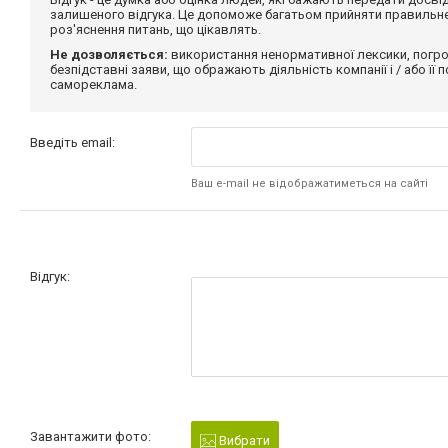
залишеного відгука. Це допоможе багатьом прийняти правильне 
роз'яснення питань, що цікавлять.
Не дозволяється:
використання ненормативної лексики, погро
безпідставні заяви, що ображають діяльність компанії і / або її
самореклама.
Введіть email:
Ваш e-mail не відображатиметься на сайті
Відгук:
Завантажити фото:
Вибрати