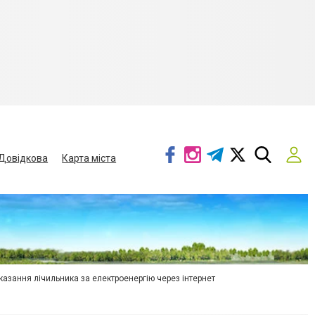
Довідкова
Карта міста
азання лічильника за електроенергію через інтернет