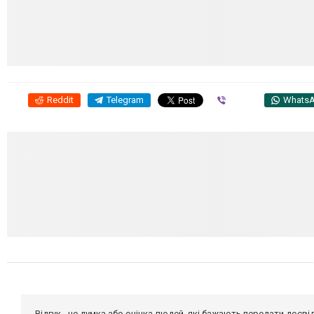
Reddit
Telegram
Viber
Whats
Відгук - це думка або оцінка людей, які бажають передати дос