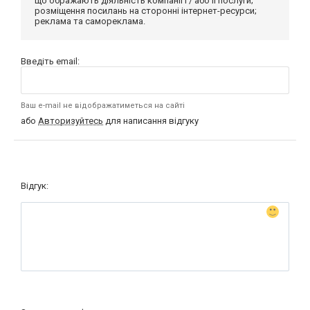
що ображають діяльність компанії і / або її послуги;
розміщення посилань на сторонні інтернет-ресурси;
реклама та самореклама.
Введіть email:
Ваш e-mail не відображатиметься на сайті
або
Авторизуйтесь
для написання відгуку
Відгук: