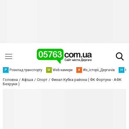
Р
Розклад транспорту
W
Web камери
#
#Із_історіі_Дергачів
Н
Но
Головна
Афіша
Спорт
Финал Кубка района ( ФК Фортуна - АФК
Безруки )