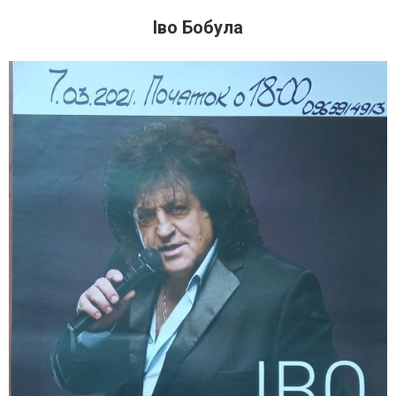
Іво Бобула