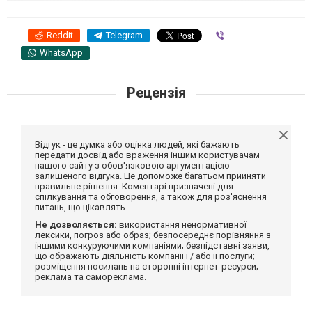
Reddit
Telegram
Viber
WhatsApp
Рецензія
Відгук - це думка або оцінка людей, які бажають
передати досвід або враження іншим користувачам
нашого сайту з обов'язковою аргументацією
залишеного відгука. Це допоможе багатьом прийняти
правильне рішення. Коментарі призначені для
спілкування та обговорення, а також для роз'яснення
питань, що цікавлять.
Не дозволяється:
використання ненормативної
лексики, погроз або образ; безпосереднє порівняння з
іншими конкуруючими компаніями; безпідставні заяви,
що ображають діяльність компанії і / або її послуги;
розміщення посилань на сторонні інтернет-ресурси;
реклама та самореклама.