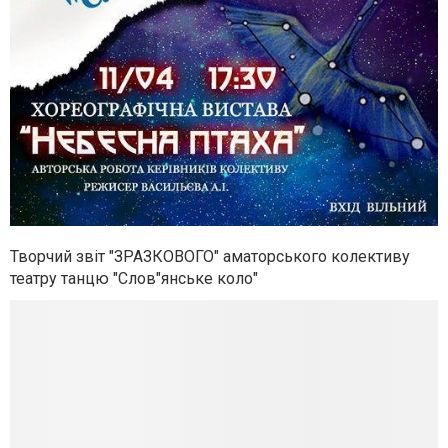
Творчий звіт "ЗРАЗКОВОГО" аматорського колективу
театру танцю "Слов"янське коло"