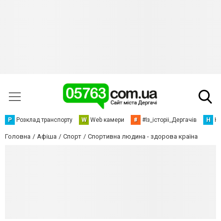
Р
Розклад транспорту
W
Web камери
#
#Із_історіі_Дергачів
Н
Но
Головна
Афіша
Спорт
Спортивна людина - здорова країна