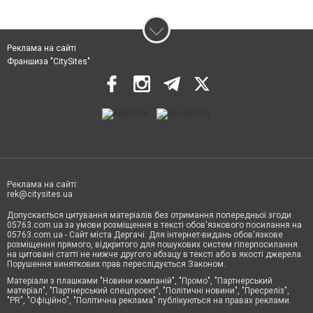
Реклама на сайті
Франшиза "CitySites"
Реклама на сайті:
rek@citysites.ua
Допускається цитування матеріалів без отримання попередньої згоди
05763.com.ua за умови розміщення в тексті обов'язкового посилання на
05763.com.ua - Сайт міста Дергачі. Для інтернет-видань обов'язкове
розміщення прямого, відкритого для пошукових систем гіперпосилання
на цитовані статті не нижче другого абзацу в тексті або в якості джерела.
Порушення виняткових прав переслідується Законом.
Матеріали з плашками "Новини компаній", "Промо", "Партнерський
матеріал", "Партнерський спецпроєкт", "Політичні новини", "Пресреліз",
"PR", "Офіційно", "Політична реклама" публікуються на правах реклами.