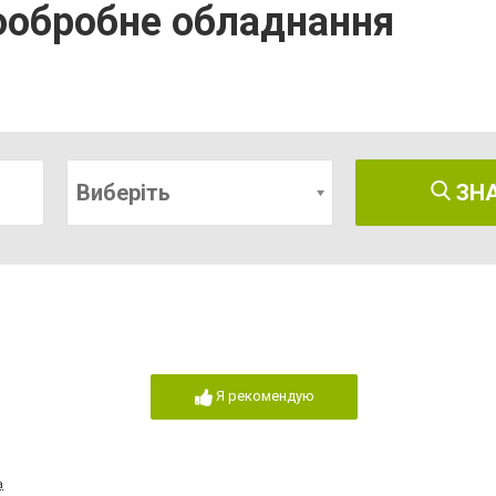
ообробне обладнання
Виберіть
ЗН
Я рекомендую
а