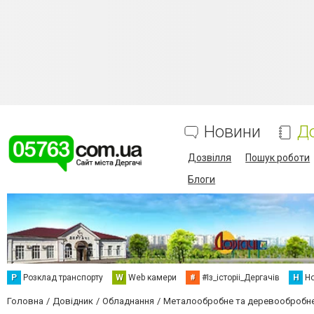
Новини
Д
Дозвілля
Пошук роботи
Блоги
Р
Розклад транспорту
W
Web камери
#
#Із_історіі_Дергачів
Н
Но
Головна
Довідник
Обладнання
Металообробне та деревообробн