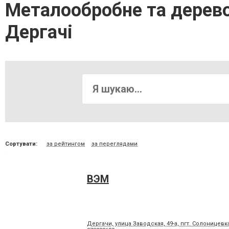
Металообробне та дерев
Дергачі
Сортувати:
за рейтингом
за переглядами
ВЭМ
Дергачи, улица Заводская, 49-а, пгт. Солоницевк