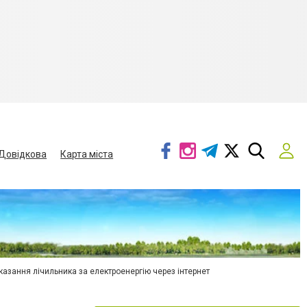
Довідкова
Карта міста
азання лічильника за електроенергію через інтернет