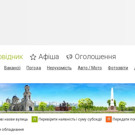
овідник
Афіша
Оголошення
Вакансії
Погода
Нерухомість
Авто / Мото
Фотозвіти
ві назви вулиць
П
Перевірити наявність і суму субсидії
П
Передати пок
е обладнання