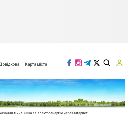
Довідкова
Карта міста
азання лічильника за електроенергію через інтернет