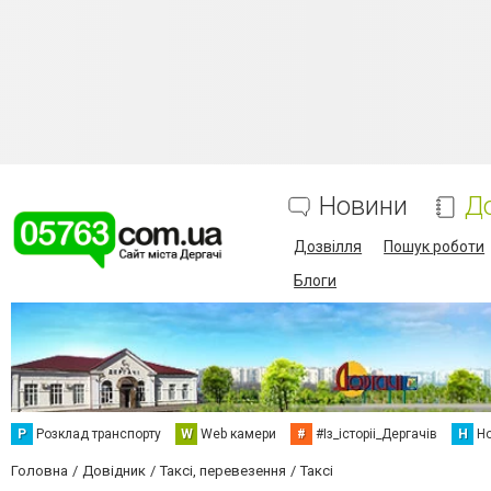
Новини
Д
Дозвілля
Пошук роботи
Блоги
Р
Розклад транспорту
W
Web камери
#
#Із_історіі_Дергачів
Н
Но
Головна
Довідник
Таксі, перевезення
Таксі