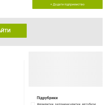
+ Додати підприємство
АЙТИ
Підрубрики
Авіаквитки, залізничні квитки, автобусні