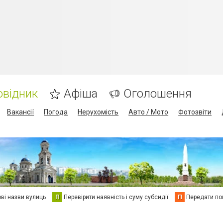
овідник
Афіша
Оголошення
Вакансії
Погода
Нерухомість
Авто / Мото
Фотозвіти
ві назви вулиць
П
Перевірити наявність і суму субсидії
П
Передати пок