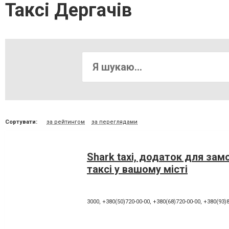
Таксі Дергачів
Сортувати:
за рейтингом
за переглядами
Shark taxi, додаток для зам
таксі у вашому місті
3000
,
+380(50)720-00-00
,
+380(68)720-00-00
,
+380(93)8