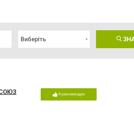
Виберіть
ЗН
БСОЮЗ
Я рекомендую