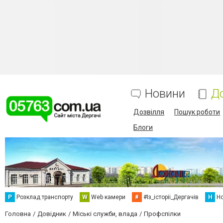
Новини
Д
Дозвілля
Пошук роботи
Блоги
Р
Розклад транспорту
W
Web камери
#
#Із_історіі_Дергачів
Н
Но
Головна
Довідник
Міські служби, влада
Профспілки