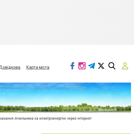
Довідкова
Карта міста
азання лічильника за електроенергію через інтернет