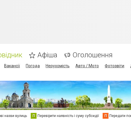
овідник
Афіша
Оголошення
Вакансії
Погода
Нерухомість
Авто / Мото
Фотозвіти
ві назви вулиць
П
Перевірити наявність і суму субсидії
П
Передати пок