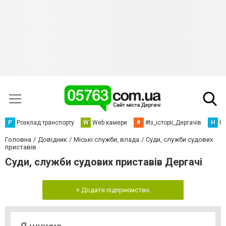
Р
Розклад транспорту
W
Web камери
#
#Із_історіі_Дергачів
Н
Но
Головна
Довідник
Міські служби, влада
Суди, служби судових
приставів
Суди, служби судових приставів Дергачі
+ Додати підприємство