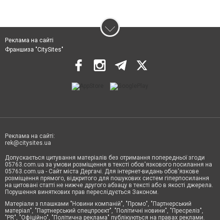
Реклама на сайті
Франшиза "CitySites"
Реклама на сайті:
rek@citysites.ua
Допускається цитування матеріалів без отримання попередньої згоди
05763.com.ua за умови розміщення в тексті обов'язкового посилання на
05763.com.ua - Сайт міста Дергачі. Для інтернет-видань обов'язкове
розміщення прямого, відкритого для пошукових систем гіперпосилання
на цитовані статті не нижче другого абзацу в тексті або в якості джерела.
Порушення виняткових прав переслідується Законом.
Матеріали з плашками "Новини компаній", "Промо", "Партнерський
матеріал", "Партнерський спецпроєкт", "Політичні новини", "Пресреліз",
"PR", "Офіційно", "Політична реклама" публікуються на правах реклами.