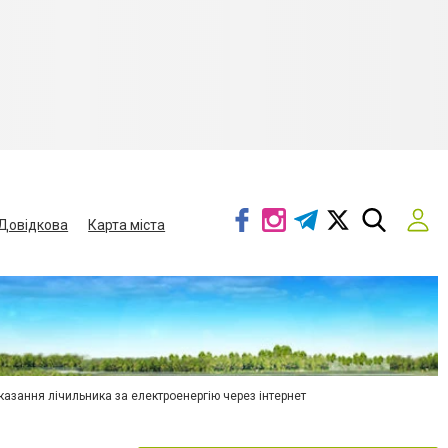
Довідкова
Карта міста
азання лічильника за електроенергію через інтернет