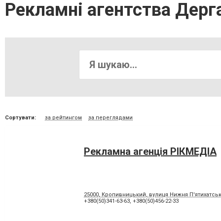
Рекламні агентства Дерг
Сортувати:
за рейтингом
за переглядами
Рекламна агенція РІКМЕДІА
25000, Кропивницький, вулиця Нижня П'ятихатськ
+380(50)341-63-63
,
+380(50)456-22-33