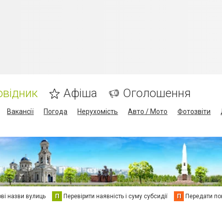
овідник
Афіша
Оголошення
Вакансії
Погода
Нерухомість
Авто / Мото
Фотозвіти
ві назви вулиць
П
Перевірити наявність і суму субсидії
П
Передати пок