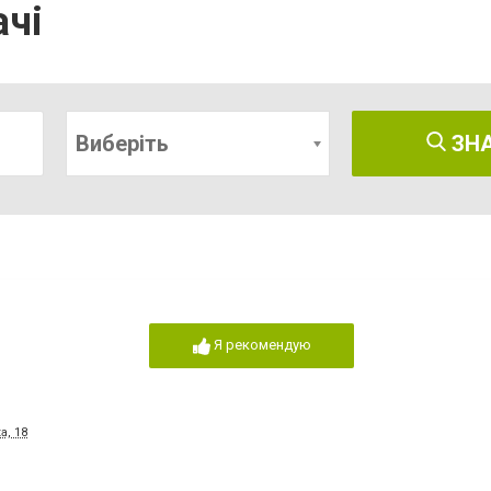
ачі
Виберіть
ЗН
Я рекомендую
а, 18