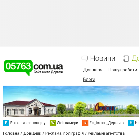
Новини
Д
Дозвілля
Пошук роботи
Блоги
Р
Розклад транспорту
W
Web камери
#
#Із_історіі_Дергачів
Н
Но
Головна
Довідник
Реклама, поліграфія
Рекламні агентства