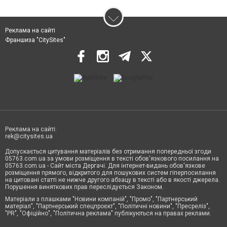
Реклама на сайті
Франшиза "CitySites"
Реклама на сайті:
rek@citysites.ua
Допускається цитування матеріалів без отримання попередньої згоди
05763.com.ua за умови розміщення в тексті обов'язкового посилання на
05763.com.ua - Сайт міста Дергачі. Для інтернет-видань обов'язкове
розміщення прямого, відкритого для пошукових систем гіперпосилання
на цитовані статті не нижче другого абзацу в тексті або в якості джерела.
Порушення виняткових прав переслідується Законом.
Матеріали з плашками "Новини компаній", "Промо", "Партнерський
матеріал", "Партнерський спецпроєкт", "Політичні новини", "Пресреліз",
"PR", "Офіційно", "Політична реклама" публікуються на правах реклами.