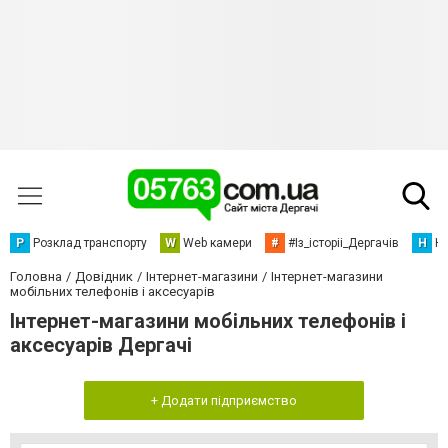
Р
Розклад транспорту
W
Web камери
#
#Із_історіі_Дергачів
Н
Но
Головна
Довідник
Інтернет-магазини
Інтернет-магазини
мобільних телефонів і аксесуарів
Інтернет-магазини мобільних телефонів і
аксесуарів Дергачі
+ Додати підприємство