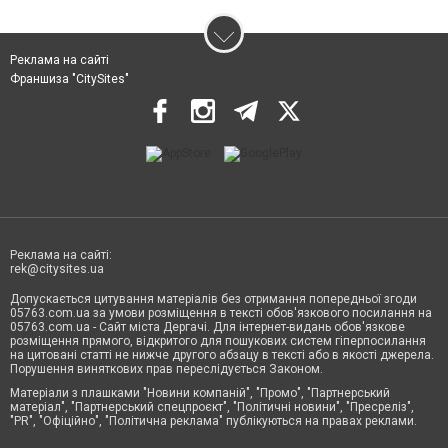
Реклама на сайті
Франшиза "CitySites"
Реклама на сайті:
rek@citysites.ua
Допускається цитування матеріалів без отримання попередньої згоди
05763.com.ua за умови розміщення в тексті обов'язкового посилання на
05763.com.ua - Сайт міста Дергачі. Для інтернет-видань обов'язкове
розміщення прямого, відкритого для пошукових систем гіперпосилання
на цитовані статті не нижче другого абзацу в тексті або в якості джерела.
Порушення виняткових прав переслідується Законом.
Матеріали з плашками "Новини компаній", "Промо", "Партнерський
матеріал", "Партнерський спецпроєкт", "Політичні новини", "Пресреліз",
"PR", "Офіційно", "Політична реклама" публікуються на правах реклами.