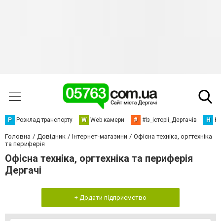
Р
Розклад транспорту
W
Web камери
#
#Із_історіі_Дергачів
Н
Но
Головна
Довідник
Інтернет-магазини
Офісна техніка, оргтехніка
та периферія
Офісна техніка, оргтехніка та периферія
Дергачі
+ Додати підприємство