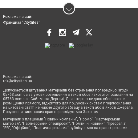
Реклама на сайті
Франшиза "CitySites"
Реклама на сайті:
rek@citysites.ua
Допускається цитування матеріалів без отримання попередньої згоди
05763.com.ua за умови розміщення в тексті обов'язкового посилання на
05763.com.ua - Сайт міста Дергачі. Для інтернет-видань обов'язкове
розміщення прямого, відкритого для пошукових систем гіперпосилання
на цитовані статті не нижче другого абзацу в тексті або в якості джерела.
Порушення виняткових прав переслідується Законом.
Матеріали з плашками "Новини компаній", "Промо", "Партнерський
матеріал", "Партнерський спецпроєкт", "Політичні новини", "Пресреліз",
"PR", "Офіційно", "Політична реклама" публікуються на правах реклами.