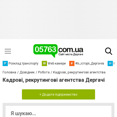
Р
Розклад транспорту
W
Web камери
#
#Із_історіі_Дергачів
Н
Но
Головна
Довідник
Робота
Кадрові, рекрутингові агентства
Кадрові, рекрутингові агентства Дергачі
+ Додати підприємство