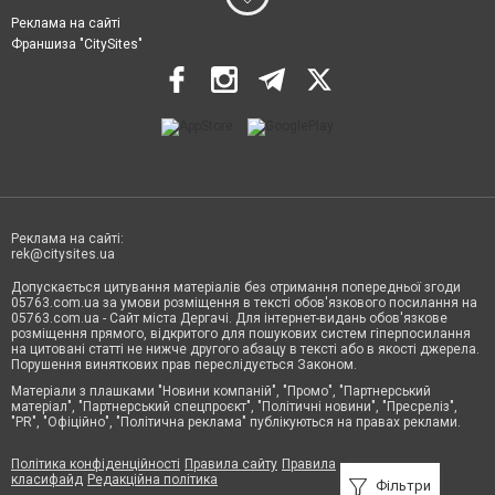
Реклама на сайті
Франшиза "CitySites"
Реклама на сайті:
rek@citysites.ua
Допускається цитування матеріалів без отримання попередньої згоди
05763.com.ua за умови розміщення в тексті обов'язкового посилання на
05763.com.ua - Сайт міста Дергачі. Для інтернет-видань обов'язкове
розміщення прямого, відкритого для пошукових систем гіперпосилання
на цитовані статті не нижче другого абзацу в тексті або в якості джерела.
Порушення виняткових прав переслідується Законом.
Матеріали з плашками "Новини компаній", "Промо", "Партнерський
матеріал", "Партнерський спецпроєкт", "Політичні новини", "Пресреліз",
"PR", "Офіційно", "Політична реклама" публікуються на правах реклами.
Політика конфіденційності
Правила сайту
Правила
класифайд
Редакційна політика
Фільтри