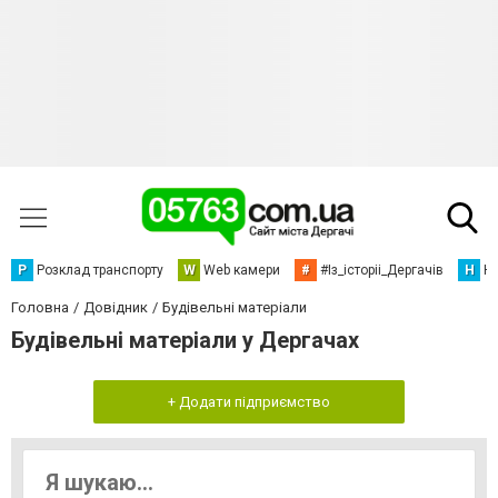
Р
Розклад транспорту
W
Web камери
#
#Із_історіі_Дергачів
Н
Но
Головна
Довідник
Будівельні матеріали
Будівельні матеріали у Дергачах
+ Додати підприємство