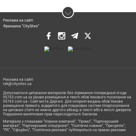
Реклама на сайті
Франшиза "CitySites"
Реклама на сайті:
rek@citysites.ua
Допускається цитування матеріалів без отримання попередньої згоди
05763.com.ua за умови розміщення в тексті обов'язкового посилання на
05763.com.ua - Сайт міста Дергачі. Для інтернет-видань обов'язкове
розміщення прямого, відкритого для пошукових систем гіперпосилання
на цитовані статті не нижче другого абзацу в тексті або в якості джерела.
Порушення виняткових прав переслідується Законом.
Матеріали з плашками "Новини компаній", "Промо", "Партнерський
матеріал", "Партнерський спецпроєкт", "Політичні новини", "Пресреліз",
"PR", "Офіційно", "Політична реклама" публікуються на правах реклами.