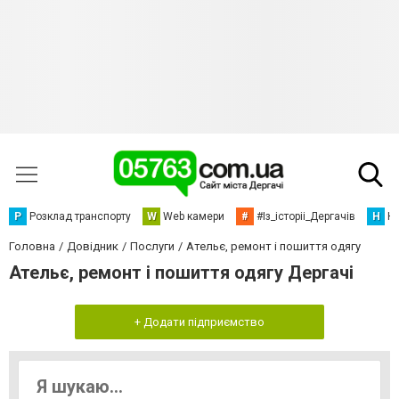
Р
Розклад транспорту
W
Web камери
#
#Із_історіі_Дергачів
Н
Но
Головна
Довідник
Послуги
Ательє, ремонт і пошиття одягу
Ательє, ремонт і пошиття одягу Дергачі
+ Додати підприємство