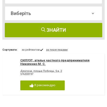
ЗНАЙТИ
Сортувати:
за рейтингом
за переглядами
СИЛУЭТ, ателье частного предпринимателя
Николенко М. С.
Дергачи, площа Победы, 5-а, 2
576333197
Я рекомендую