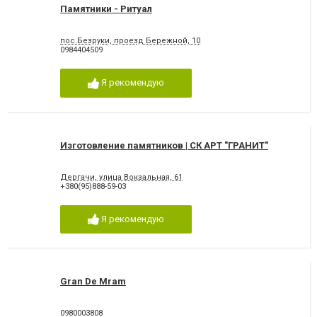
Памятники - Ритуал
пос.Безруки, проезд Бережной, 10
0984404509
Я рекомендую
Изготовление памятников | СК АРТ "ГРАНИТ"
Дергачи, улица Вокзальная, 61
+380(95)888-59-03
Я рекомендую
Gran De Mram
0980003808