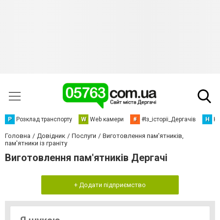
Р
Розклад транспорту
W
Web камери
#
#Із_історіі_Дергачів
Н
Но
Головна
Довідник
Послуги
Виготовлення пам'ятників,
пам'ятники із граніту
Виготовлення пам'ятників Дергачі
+ Додати підприємство