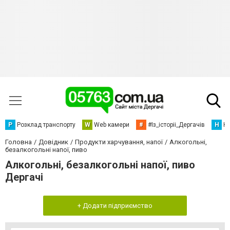
Р
Розклад транспорту
W
Web камери
#
#Із_історіі_Дергачів
Н
Но
Головна
Довідник
Продукти харчування, напої
Алкогольні,
безалкогольні напої, пиво
Алкогольні, безалкогольні напої, пиво
Дергачі
+ Додати підприємство