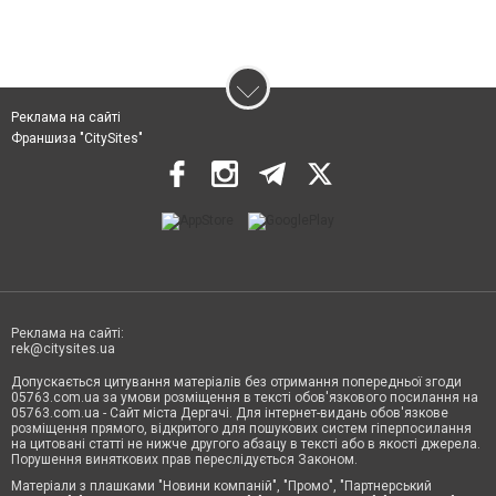
Реклама на сайті
Франшиза "CitySites"
Реклама на сайті:
rek@citysites.ua
Допускається цитування матеріалів без отримання попередньої згоди
05763.com.ua за умови розміщення в тексті обов'язкового посилання на
05763.com.ua - Сайт міста Дергачі. Для інтернет-видань обов'язкове
розміщення прямого, відкритого для пошукових систем гіперпосилання
на цитовані статті не нижче другого абзацу в тексті або в якості джерела.
Порушення виняткових прав переслідується Законом.
Матеріали з плашками "Новини компаній", "Промо", "Партнерський