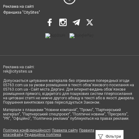
Реклама на сайті
Франшиза "CitySites"
Реклама на сайті:
rek@citysites.ua
Допускається цитування матеріалів без отримання попередньої згоди
05763.com.ua за умови розміщення в тексті обов'язкового посилання на
05763.com.ua - Сайт міста Дергачі. Для інтернет-видань обов'язкове
розміщення прямого, відкритого для пошукових систем гіперпосилання
на цитовані статті не нижче другого абзацу в тексті або в якості джерела.
Порушення виняткових прав переслідується Законом.
Матеріали з плашками "Новини компаній", "Промо", "Партнерський
матеріал", "Партнерський спецпроєкт", "Політичні новини", "Пресреліз",
"PR", "Офіційно", "Політична реклама" публікуються на правах реклами.
Політика конфіденційності
Правила сайту
Правила
класифайд
Редакційна політика
Фільтри