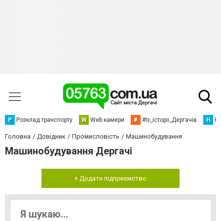
Р
Розклад транспорту
W
Web камери
#
#Із_історіі_Дергачів
Н
Но
Головна
Довідник
Промисловість
Машинобудування
Машинобудування Дергачі
+ Додати підприємство