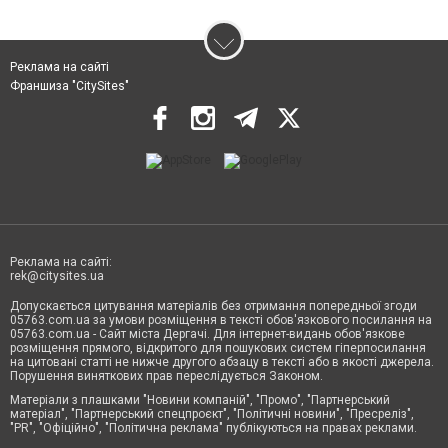
Реклама на сайті
Франшиза "CitySites"
Реклама на сайті:
rek@citysites.ua
Допускається цитування матеріалів без отримання попередньої згоди
05763.com.ua за умови розміщення в тексті обов'язкового посилання на
05763.com.ua - Сайт міста Дергачі. Для інтернет-видань обов'язкове
розміщення прямого, відкритого для пошукових систем гіперпосилання
на цитовані статті не нижче другого абзацу в тексті або в якості джерела.
Порушення виняткових прав переслідується Законом.
Матеріали з плашками "Новини компаній", "Промо", "Партнерський
матеріал", "Партнерський спецпроєкт", "Політичні новини", "Пресреліз",
"PR", "Офіційно", "Політична реклама" публікуються на правах реклами.