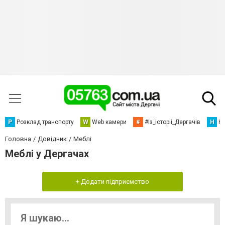
Р
Розклад транспорту
W
Web камери
#
#Із_історіі_Дергачів
Н
Но
Головна
Довідник
Меблі
Меблі у Дергачах
+ Додати підприємство