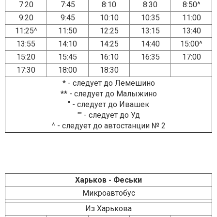
7:20
7:45
8:10
8:30
8:50^
9:20
9:45
10:10
10:35
11:00
11:25^
11:50
12:25
13:15
13:40
13:55
14:10
14:25
14:40
15:00^
15:20
15:45
16:10
16:35
17:00
17:30
18:00
18:30
* - следует до Лемешино
** - следует до Малыжино
" - следует до Ивашек
"" - следует до Уд
^ - следует до автостанции № 2
Харьков - Феськи
Микроавтобус
Из Харькова