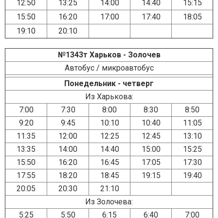
12:50
13:25
14:00
14:40
15:15
15:50
16:20
17:00
17:40
18:05
19:10
20:10
№1343т Харьков - Золочев
Автобус / микроавтобус
Понедельник - четверг
Из Харькова:
7:00
7:30
8:00
8:30
8:50
9:20
9:45
10:10
10:40
11:05
11:35
12:00
12:25
12:45
13:10
13:35
14:00
14:40
15:00
15:25
15:50
16:20
16:45
17:05
17:30
17:55
18:20
18:45
19:15
19:40
20:05
20:30
21:10
Из Золочева:
5:25
5:50
6:15
6:40
7:00