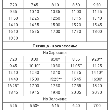
7:20
7:45
8:10
8:50
9:20
9:45
10:10
10:35
11:00
11:25
11:50
12:25
12:50
13:15
13:40
14:10
14:35
15:00
15:20
15:45
16:10
16:35
17:00
17:30
18:00
18:30
Пятница - воскресенье
Из Харькова:
7:20
8:00
8:30*
8:55
9:20**
9:45
10:10"
10:30
11:05""
11:25
12:10
12:40
13:10
13:35
14:10*
14:40
15:00
15:25**
15:45
16:00"
16:25""
17:00
17:30
17:55
18:20
18:45
19:15
19:40
20:05
20:30
Из Золочева:
5:25
5:50^
6:15
6:40
7:00