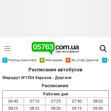
Р
Розклад транспорту
W
Web камери
#
#Із_історіі_Дергачів
Н
Но
Расписание автобусов
Маршрут №1354 Харьков - Дергачи
Расписание:
Рабочие дни
06:40
07:10
07:25
07:40
08:05
08:25
08:35
08:50
09:15
09:40