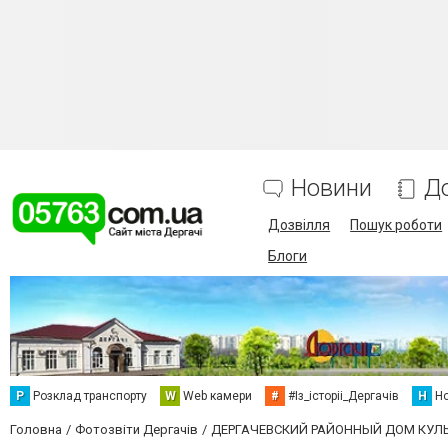
Новини
Д
Дозвілля
Пошук роботи
Блоги
Р
Розклад транспорту
W
Web камери
#
#Із_історіі_Дергачів
Н
Но
Головна
Фотозвіти Дергачів
ДЕРГАЧЕВСКИЙ РАЙОННЫЙ ДОМ КУЛ