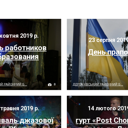
жовтня 2019 р.
23 серпня 2019
ь работников
День прап
бразования
8
Й РАЙОННИЙ Б...
ДЕРГАЧІВСЬКИЙ РАЙОННИЙ Б...
травня 2019 р.
14 лютого 201
валь джазової
гурт «Post Cho