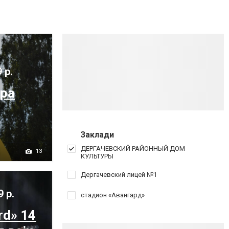
 р.
ора
Заклади
ДЕРГАЧЕВСКИЙ РАЙОННЫЙ ДОМ
13
КУЛЬТУРЫ
Дергачевский лицей №1
9 р.
стадион «Авангард»
rd» 14