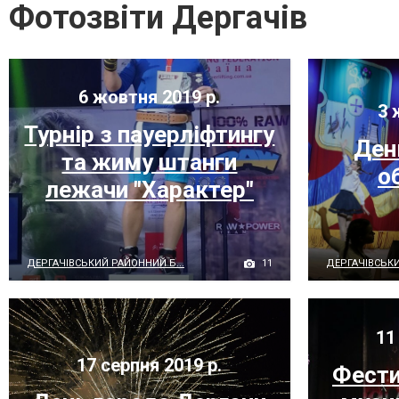
Фотозвіти Дергачів
6 жовтня 2019 р.
3 
Турнір з пауерліфтингу
Ден
та жиму штанги
о
лежачи "Характер"
11
ДЕРГАЧІВСЬКИЙ РАЙОННИЙ Б...
ДЕРГАЧІВСЬКИ
11 
17 серпня 2019 р.
Фести