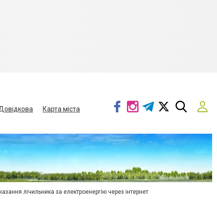
Довідкова
Карта міста
азання лічильника за електроенергію через інтернет