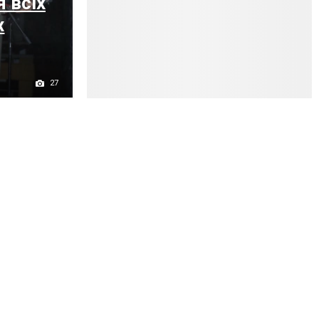
 всіх
х
27