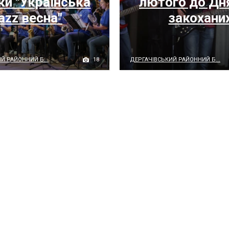
ки "Українська
лютого до Дня
jazz весна"
закохани
18
Й РАЙОННИЙ Б...
ДЕРГАЧІВСЬКИЙ РАЙОННИЙ Б...