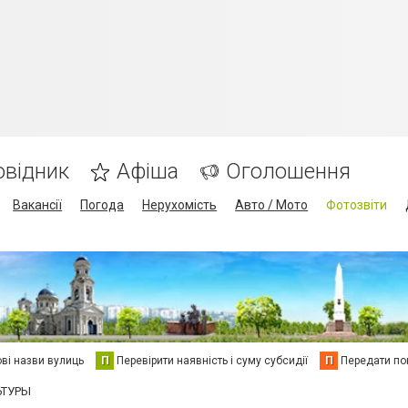
овідник
Афіша
Оголошення
Вакансії
Погода
Нерухомість
Авто / Мото
Фотозвіти
ві назви вулиць
П
Перевірити наявність і суму субсидії
П
Передати пок
ЬТУРЫ