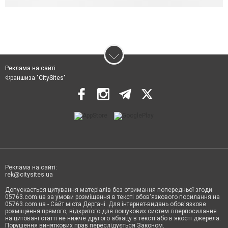
Реклама на сайті
Франшиза "CitySites"
Реклама на сайті:
rek@citysites.ua
Допускається цитування матеріалів без отримання попередньої згоди
05763.com.ua за умови розміщення в тексті обов'язкового посилання на
05763.com.ua - Сайт міста Дергачі. Для інтернет-видань обов'язкове
розміщення прямого, відкритого для пошукових систем гіперпосилання
на цитовані статті не нижче другого абзацу в тексті або в якості джерела.
Порушення виняткових прав переслідується Законом.