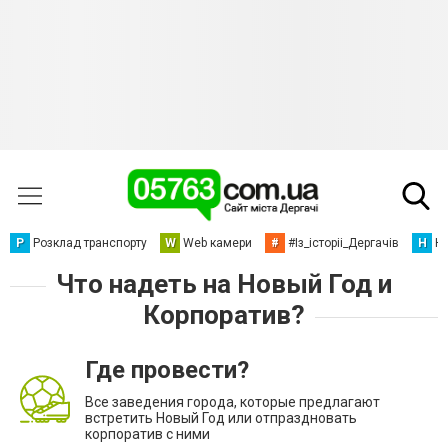
Р
Розклад транспорту
W
Web камери
#
#Із_історіі_Дергачів
Н
Но
Что надеть на Новый Год и
Корпоратив?
Где провести?
Все заведения города, которые предлагают
встретить Новый Год или отпраздновать
корпоратив с ними