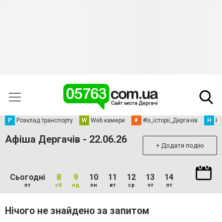
Р
Розклад транспорту
W
Web камери
#
#Із_історіі_Дергачів
Н
Но
Афіша Дергачів - 22.06.26
+ Додати подію
Сьогодні
8
9
10
11
12
13
14
пт
сб
нд
пн
вт
ср
чт
пт
Нічого не знайдено за запитом