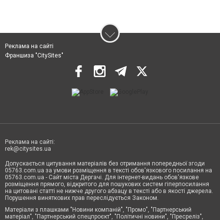
Реклама на сайті
Франшиза "CitySites"
Реклама на сайті:
rek@citysites.ua
Допускається цитування матеріалів без отримання попередньої згоди
05763.com.ua за умови розміщення в тексті обов'язкового посилання на
05763.com.ua - Сайт міста Дергачі. Для інтернет-видань обов'язкове
розміщення прямого, відкритого для пошукових систем гіперпосилання
на цитовані статті не нижче другого абзацу в тексті або в якості джерела.
Порушення виняткових прав переслідується Законом.
Матеріали з плашками "Новини компаній", "Промо", "Партнерський
матеріал", "Партнерський спецпроєкт", "Політичні новини", "Пресреліз",