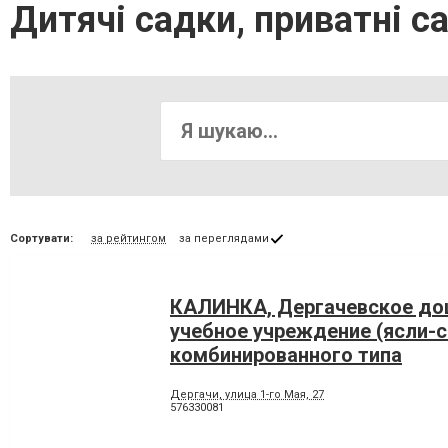
Дитячі садки, приватні с
Сортувати:
за рейтингом
за переглядами
КАЛИНКА, Дергачевское д
учебное учреждение (ясли-с
комбинированного типа
Дергачи, улица 1-го Мая, 27
576330081