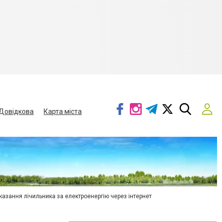
Довідкова
Карта міста
азання лічильника за електроенергію через інтернет