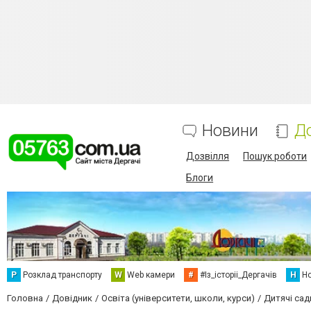
Новини
Д
Дозвілля
Пошук роботи
Блоги
Р
Розклад транспорту
W
Web камери
#
#Із_історіі_Дергачів
Н
Но
Головна
Довідник
Освіта (університети, школи, курси)
Дитячі сад