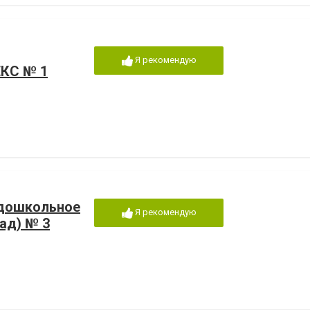
Я рекомендую
КС № 1
дошкольное
Я рекомендую
ад) № 3