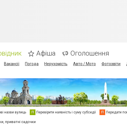
овідник
Афіша
Оголошення
Вакансії
Погода
Нерухомість
Авто / Мото
Фотозвіти
ві назви вулиць
П
Перевірити наявність і суму субсидії
П
Передати пок
ки, приватні садочки