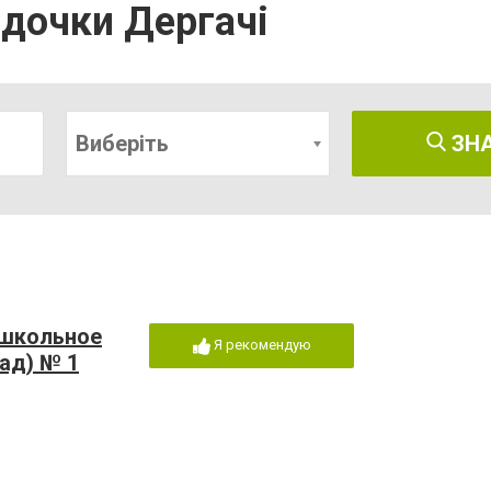
адочки Дергачі
Виберіть
ЗН
ошкольное
Я рекомендую
ад) № 1