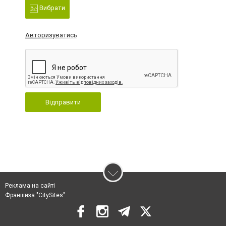
Вибрати
Авторизуватись
Відправити
Реклама на сайті
Франшиза "CitySites"