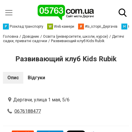
Р
Розклад транспорту
W
Web камери
#
#Із_історіі_Дергачів
Н
Но
Головна
Довідник
Освіта (університети, школи, курси)
Дитячі
садки, приватні садочки
Развивающий клуб Kids Rubik
Развивающий клуб Kids Rubik
Опис
Відгуки
Дергачи, улица 1 мая, 5/6
0676188477