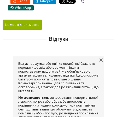
Reddit
Telegram
Viber
WhatsApp
Це моє підприємство
Відгуки
Відгук - це думка або оцінка людей, які бажають
передати досвід або враження іншим
користувачам нашого сайту з обов'язковою
аргументацією залишеного відгука. Це допоможе
багатьом прийняти правильне рішення.
Коментарі призначені для спілкування та
обговорення, а також для роз'яснення питань, що
цікавлять.
Не дозволяється:
використання ненормативної
лексики, погроз або образ; безпосереднє
порівняння з іншими конкуруючими компаніями;
безпідставні заяви, що ображають діяльність
компанії і / або її послуги; розміщення посилань на