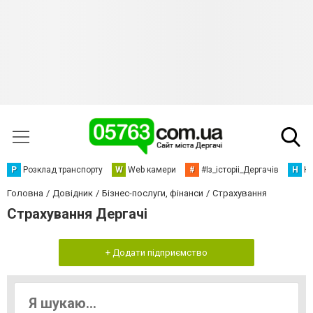
Р
Розклад транспорту
W
Web камери
#
#Із_історіі_Дергачів
Н
Но
Головна
Довідник
Бізнес-послуги, фінанси
Страхування
Страхування Дергачі
+ Додати підприємство