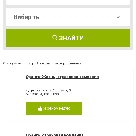
ЗНАЙТИ
Сортувати:
за рейтингом
за переглядами
Оранта-Жизнь, страховая компания
Дергачи, улица 1-го Мая, 9
576330104
,
800508909
Я рекомендую
Оранта, страховая компания