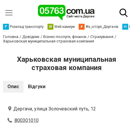
Р
Розклад транспорту
W
Web камери
#
#Із_історіі_Дергачів
Н
Но
Головна
Довідник
Бізнес-послуги, фінанси
Страхування
Харьковская муниципальная страховая компания
Харьковская муниципальная
страховая компания
Опис
Відгуки
Дергачи, улица Золочевский путь, 12
800301010