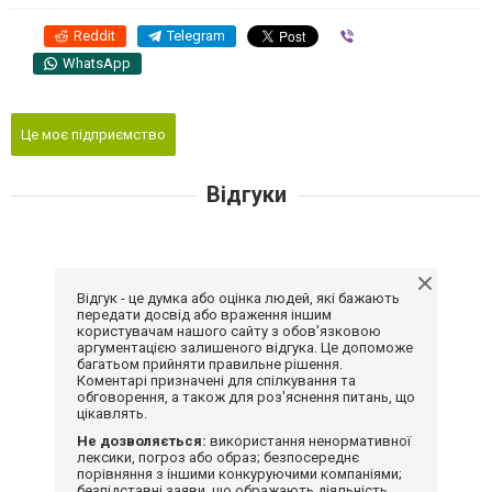
Reddit
Telegram
Viber
WhatsApp
Це моє підприємство
Відгуки
Відгук - це думка або оцінка людей, які бажають
передати досвід або враження іншим
користувачам нашого сайту з обов'язковою
аргументацією залишеного відгука. Це допоможе
багатьом прийняти правильне рішення.
Коментарі призначені для спілкування та
обговорення, а також для роз'яснення питань, що
цікавлять.
Не дозволяється:
використання ненормативної
лексики, погроз або образ; безпосереднє
порівняння з іншими конкуруючими компаніями;
безпідставні заяви, що ображають діяльність