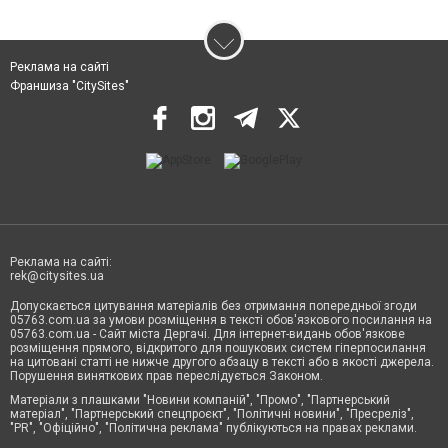
Реклама на сайті
Франшиза "CitySites"
Реклама на сайті:
rek@citysites.ua
Допускається цитування матеріалів без отримання попередньої згоди
05763.com.ua за умови розміщення в тексті обов'язкового посилання на
05763.com.ua - Сайт міста Дергачі. Для інтернет-видань обов'язкове
розміщення прямого, відкритого для пошукових систем гіперпосилання
на цитовані статті не нижче другого абзацу в тексті або в якості джерела.
Порушення виняткових прав переслідується Законом.
Матеріали з плашками "Новини компаній", "Промо", "Партнерський
матеріал", "Партнерський спецпроєкт", "Політичні новини", "Пресреліз",
"PR", "Офіційно", "Політична реклама" публікуються на правах реклами.