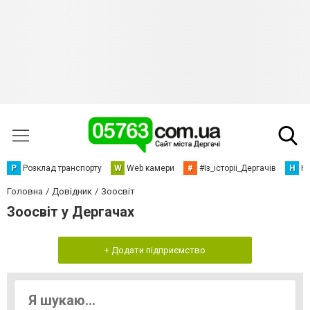
Р
Розклад транспорту
W
Web камери
#
#Із_історіі_Дергачів
Н
Но
Головна
Довідник
Зоосвіт
Зоосвіт у Дергачах
+ Додати підприємство