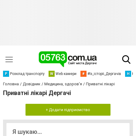
Р
Розклад транспорту
W
Web камери
#
#Із_історіі_Дергачів
Н
Но
Головна
Довідник
Медицина, здоров'я
Приватні лікарі
Приватні лікарі Дергачі
+ Додати підприємство