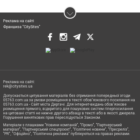
Реклама на сайті
Франшиза "CitySites"
Реклама на сайті:
rek@citysites.ua
Допускається цитування матеріалів без отримання попередньої згоди
05763.com.ua за умови розміщення в тексті обов'язкового посилання на
05763.com.ua - Сайт міста Дергачі. Для інтернет-видань обов'язкове
розміщення прямого, відкритого для пошукових систем гіперпосилання
на цитовані статті не нижче другого абзацу в тексті або в якості джерела.
Порушення виняткових прав переслідується Законом.
Матеріали з плашками "Новини компаній", "Промо", "Партнерський
матеріал", "Партнерський спецпроєкт", "Політичні новини", "Пресреліз",
"PR", "Офіційно", "Політична реклама" публікуються на правах реклами.