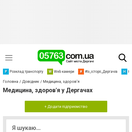
Р
Розклад транспорту
W
Web камери
#
#Із_історіі_Дергачів
Н
Но
Головна
Довідник
Медицина, здоров'я
Медицина, здоров'я у Дергачах
+ Додати підприємство