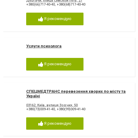
Дергачи, улица Сумской путь, 27
+380(66)717-40-40
,
+380(68)717-40-40
Я рекомендую
Услуги психолога
Я рекомендую
СПЕЦМЕДТРАНС перевезення хворих по місту та
Україні
03162, Київ, вулиця Зодчих, 50
+380(73)009-41-40
,
+380(99)009-41-40
Я рекомендую