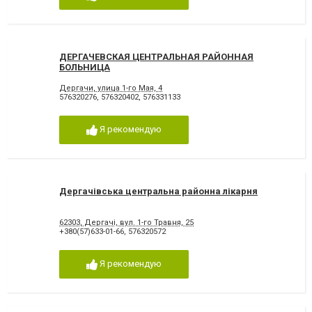
ДЕРГАЧЕВСКАЯ ЦЕНТРАЛЬНАЯ РАЙОННАЯ
БОЛЬНИЦА
Дергачи, улица 1-го Мая, 4
576320276
,
576320402
,
576331133
Я рекомендую
Дергачівська центральна районна лікарня
62303, Дергачі, вул. 1-го Травня, 25
+380(57)633-01-66
,
576320572
Я рекомендую